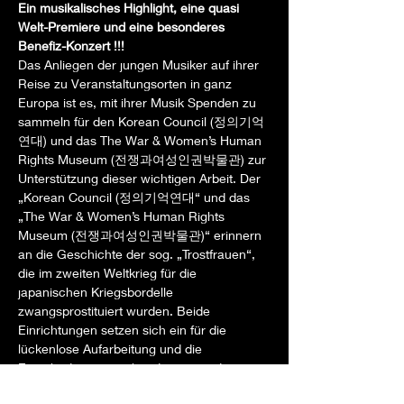
Ein musikalisches Highlight, eine quasi 
Welt-Premiere und eine besonderes 
Benefiz-Konzert !!!
Das Anliegen der jungen Musiker auf ihrer 
Reise zu Veranstaltungsorten in ganz 
Europa ist es, mit ihrer Musik Spenden zu 
sammeln für den Korean Council (정의기억
연대) und das The War & Women’s Human 
Rights Museum (전쟁과여성인권박물관) zur 
Unterstützung dieser wichtigen Arbeit. Der 
„Korean Council (정의기억연대“ und das 
„The War & Women’s Human Rights 
Museum (전쟁과여성인권박물관)“ erinnern 
an die Geschichte der sog. „Trostfrauen“, 
die im zweiten Weltkrieg für die 
japanischen Kriegsbordelle 
zwangsprostituiert wurden. Beide 
Einrichtungen setzen sich ein für die 
lückenlose Aufarbeitung und die 
Entschädigung von hunderttausenden von 
Koreanerinnen. Das Museum versteht sich 